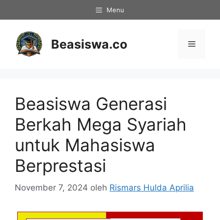
Langsung
Menu
ke
isi
Beasiswa.co
Menu
Beasiswa Generasi
Berkah Mega Syariah
untuk Mahasiswa
Berprestasi
November 7, 2024
oleh
Rismars Hulda Aprilia