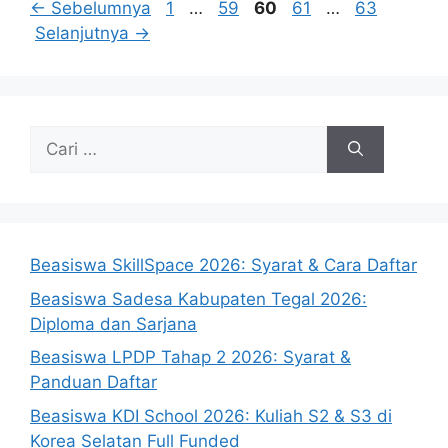
Halaman
Halaman
Halaman
Halaman
Halaman
←
Sebelumnya
1
…
59
60
61
…
63
Selanjutnya
→
Cari
untuk:
Beasiswa SkillSpace 2026: Syarat & Cara Daftar
Beasiswa Sadesa Kabupaten Tegal 2026:
Diploma dan Sarjana
Beasiswa LPDP Tahap 2 2026: Syarat &
Panduan Daftar
Beasiswa KDI School 2026: Kuliah S2 & S3 di
Korea Selatan Full Funded