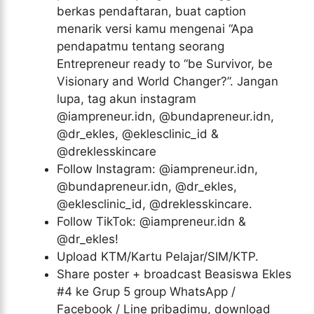
berkas pendaftaran, buat caption
menarik versi kamu mengenai “Apa
pendapatmu tentang seorang
Entrepreneur ready to “be Survivor, be
Visionary and World Changer?”. Jangan
lupa, tag akun instagram
@iampreneur.idn, @bundapreneur.idn,
@dr_ekles, @eklesclinic_id &
@dreklesskincare
Follow Instagram: @iampreneur.idn,
@bundapreneur.idn, @dr_ekles,
@eklesclinic_id, @dreklesskincare.
Follow TikTok: @iampreneur.idn &
@dr_ekles!
Upload KTM/Kartu Pelajar/SIM/KTP.
Share poster + broadcast Beasiswa Ekles
#4 ke Grup 5 group WhatsApp /
Facebook / Line pribadimu, download