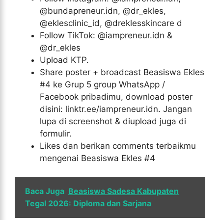
@bundapreneur.idn, @dr_ekles,
@eklesclinic_id, @dreklesskincare d
Follow TikTok: @iampreneur.idn &
@dr_ekles
Upload KTP.
Share poster + broadcast Beasiswa Ekles
#4 ke Grup 5 group WhatsApp /
Facebook pribadimu, download poster
disini: linktr.ee/iampreneur.idn. Jangan
lupa di screenshot & diupload juga di
formulir.
Likes dan berikan comments terbaikmu
mengenai Beasiswa Ekles #4
Baca Juga
Beasiswa Sadesa Kabupaten
Tegal 2026: Diploma dan Sarjana