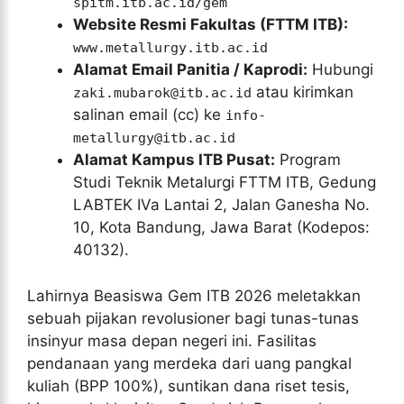
spitm.itb.ac.id/gem
Website Resmi Fakultas (FTTM ITB):
www.metallurgy.itb.ac.id
Alamat Email Panitia / Kaprodi:
Hubungi
atau kirimkan
zaki.mubarok@itb.ac.id
salinan email (cc) ke
info-
metallurgy@itb.ac.id
Alamat Kampus ITB Pusat:
Program
Studi Teknik Metalurgi FTTM ITB, Gedung
LABTEK IVa Lantai 2, Jalan Ganesha No.
10, Kota Bandung, Jawa Barat (Kodepos:
40132).
Lahirnya Beasiswa Gem ITB 2026 meletakkan
sebuah pijakan revolusioner bagi tunas-tunas
insinyur masa depan negeri ini. Fasilitas
pendanaan yang merdeka dari uang pangkal
kuliah (BPP 100%), suntikan dana riset tesis,