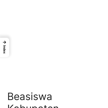
→
Index
Beasiswa