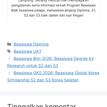
Lampung. Senang mencari dan membagikan
pengalaman serta informasi terkait Program Beasiswa
Baik beasiswa pelajar, mahasiswa jenjang Diploma, S1,
S2 dan S3 baik dalam dan luar Negeri
Kategori
Beasiswa Diploma
Tag
Beasiswa UKT
Beasiswa Brin 2026: Beasiswa Degree by
Research untuk S2 dan S3
Beasiswa GKS 2026: Beasiswa Global Korea
Scholarship S2 dan S3 Korea Selatan
Tinggalkan komentar