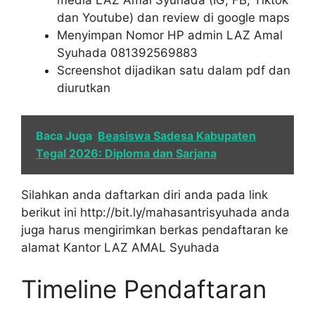
media LAZ Amal Syuhada (IG, FB, Tiktok
dan Youtube) dan review di google maps
Menyimpan Nomor HP admin LAZ Amal
Syuhada 081392569883
Screenshot dijadikan satu dalam pdf dan
diurutkan
Baca Juga
Beasiswa Sadesa Kabupaten
Tegal 2026: Diploma dan Sarjana
Silahkan anda daftarkan diri anda pada link
berikut ini http://bit.ly/mahasantrisyuhada anda
juga harus mengirimkan berkas pendaftaran ke
alamat Kantor LAZ AMAL Syuhada
Timeline Pendaftaran