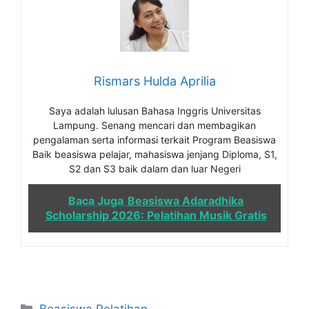
Rismars Hulda Aprilia
Saya adalah lulusan Bahasa Inggris Universitas
Lampung. Senang mencari dan membagikan
pengalaman serta informasi terkait Program Beasiswa
Baik beasiswa pelajar, mahasiswa jenjang Diploma, S1,
S2 dan S3 baik dalam dan luar Negeri
Baca Juga
Beasiswa Adaradhika
Scholarship 2026: Pelatihan Musik Gratis
Kategori