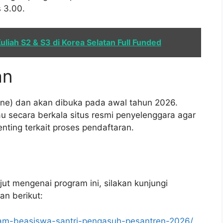
 3.00.
liah S2 & S3 di Korea Selatan Full Funded
an
line) dan akan dibuka pada awal tahun 2026.
 secara berkala situs resmi penyelenggara agar
nting terkait proses pendaftaran.
jut mengenai program ini, silakan kunjungi
an berikut:
ogram-beasiswa-santri-pengasuh-pesantren-2026/