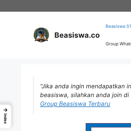
Langsung
ke
isi
Beasiswa S
Beasiswa.co
Group What
"Jika anda ingin mendapatkan in
beasiswa, silahkan anda join d
Group Beasiswa Terbaru
→
Index