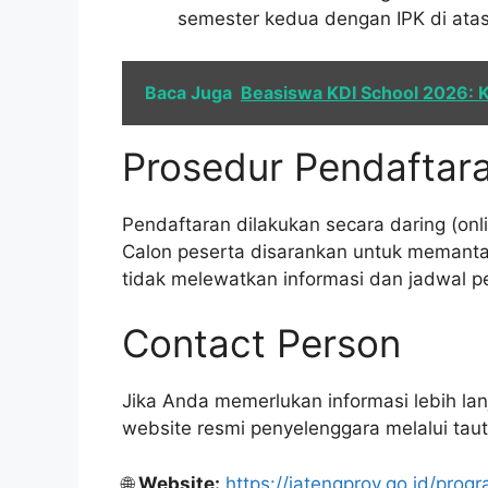
semester kedua dengan IPK di atas
Baca Juga
Beasiswa KDI School 2026: Ku
Prosedur Pendaftar
Pendaftaran dilakukan secara daring (on
Calon peserta disarankan untuk memantau
tidak melewatkan informasi dan jadwal pe
Contact Person
Jika Anda memerlukan informasi lebih lan
website resmi penyelenggara melalui taut
🌐
Website:
https://jatengprov.go.id/pr