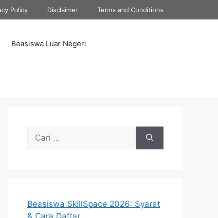
acy Policy
Disclaimer
Terms and Conditions
Beasiswa Luar Negeri
Cari
untuk:
Beasiswa SkillSpace 2026: Syarat
& Cara Daftar