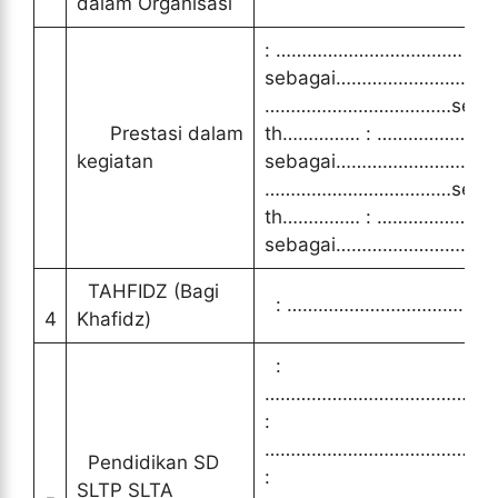
dalam Organisasi
: ………………………………
sebagai……………………………
………………………………seba
Prestasi dalam
th…………… : …………………
kegiatan
sebagai……………………………
………………………………seba
th…………… : …………………
sebagai……………………………
TAHFIDZ (Bagi
: …………………………………….
4
Khafidz)
:
………………………………………
:
………………………………………
Pendidikan SD
:
SLTP SLTA