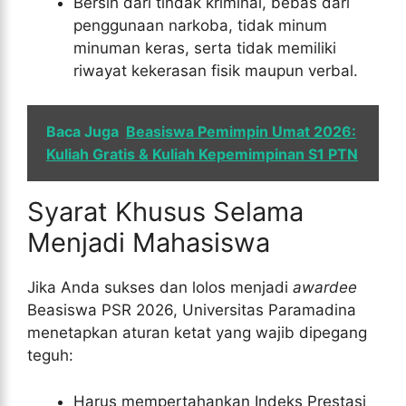
Bersih dari tindak kriminal, bebas dari
penggunaan narkoba, tidak minum
minuman keras, serta tidak memiliki
riwayat kekerasan fisik maupun verbal.
Baca Juga
Beasiswa Pemimpin Umat 2026:
Kuliah Gratis & Kuliah Kepemimpinan S1 PTN
Syarat Khusus Selama
Menjadi Mahasiswa
Jika Anda sukses dan lolos menjadi
awardee
Beasiswa PSR 2026, Universitas Paramadina
menetapkan aturan ketat yang wajib dipegang
teguh:
Harus mempertahankan Indeks Prestasi