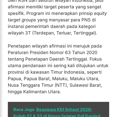
oleh ASN dari seluruh wilayah Indonesia, jalur
afirmasi memiliki target peserta yang sangat
spesifik. Program ini menerapkan prinsip
equity
target groups
yang menyasar para PNS di
instansi pemerintah daerah pada kategori
wilayah 3T (Terdepan, Terluar, Tertinggal).
Penetapan wilayah afirmasi ini merujuk pada
Peraturan Presiden Nomor 63 Tahun 2020
tentang Penetapan Daerah Tertinggal. Fokus
utama pendanaan ini sering kali ditujukan untuk
provinsi di kawasan Timur Indonesia, seperti
Papua, Papua Barat, Maluku, Maluku Utara,
Nusa Tenggara Timur (NTT), Sulawesi Barat,
hingga Kalimantan Utara.
Baca Juga
Beasiswa KDI School 2026:
Kuliah S2 & S3 di Korea Selatan Full Funded